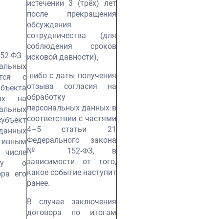
истечении 3 (трёх) лет
после прекращения
обсуждения
сотрудничества (для
соблюдения сроков
152-ФЗ -
исковой давности),
альных
либо с даты получения
ется с
отзыва согласия на
екта
обработку
ных на
персональных данных в
альных
соответствии с частями
убъект
4–5 статьи 21
анных
Федерального закона
тивным
№ 152-ФЗ, в
 числе
зависимости от того,
тку о
какое событие наступит
ра его
ранее.
В случае заключения
договора по итогам