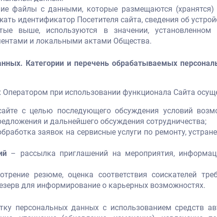
ие файлы с данными, которые размещаются (хранятся) н
жать идентификатор Посетителя сайта, сведения об устройс
тые выше, используются в значении, установленно
ментами и локальными актами Общества.
анных. Категории и перечень обрабатываемых персонал
х Оператором при использовании функционала Сайта осущ
 сайте с целью последующего обсуждения условий возм
редложения и дальнейшего обсуждения сотрудничества;
бработка заявок на сервисные услуги по ремонту, устран
ий
– рассылка приглашений на мероприятия, информац
трение резюме, оценка соответствия соискателей тр
езерв для информирование о карьерных возможностях.
отку персональных данных с использованием средств авт