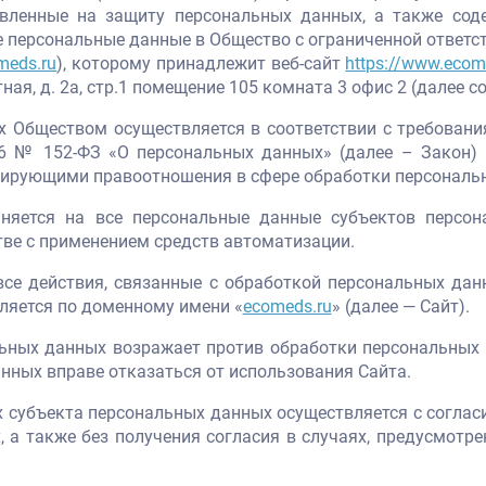
авленные на защиту персональных данных, а также сод
 персональные данные в Общество с ограниченной ответст
meds.ru
), которому принадлежит веб-сайт
https://www.ecom
тная, д. 2а, стр.1 помещение 105 комната 3 офис 2 (далее 
ых Обществом осуществляется в соответствии с требован
006 № 152-ФЗ «О персональных данных» (далее – Закон
лирующими правоотношения в сфере обработки персональ
аняется на все персональные данные субъектов персон
ве с применением средств автоматизации.
а все действия, связанные с обработкой персональных д
вляется по доменному имени «
ecomeds.ru
» (далее — Сайт).
нальных данных возражает против обработки персональных
нных вправе отказаться от использования Сайта.
х субъекта персональных данных осуществляется с соглас
, а также без получения согласия в случаях, предусмотр