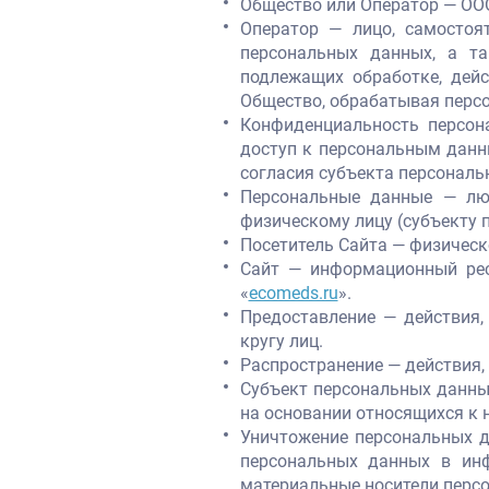
Общество или Оператор — ОО
Оператор — лицо, самостоя
персональных данных, а т
подлежащих обработке, дей
Общество, обрабатывая персо
Конфиденциальность персо
доступ к персональным данн
согласия субъекта персональ
Персональные данные — лю
физическому лицу (субъекту 
Посетитель Сайта — физичес
Сайт — информационный рес
«
ecomeds.ru
».
Предоставление — действия
кругу лиц.
Распространение — действия,
Субъект персональных данных
на основании относящихся к 
Уничтожение персональных д
персональных данных в инф
материальные носители перс