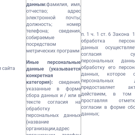
данным:
фамилия, имя,
отчество; адрес
электронной почты;
должность; номер
телефона; сведения,
п. 1 ч. 1 ст. 6 Закона 
собираемые
обработка персон
посредством
данных осуществля
метрических программ
согласия субъ
персональных дан
Иные персональные
обработку его персон
 сайта
данные (указывается
данных, которое с
конкретная
персональных д
категория):
сведения,
предоставляет ак
указанные в форме
действием, в том
сбора данных и / или в
проставляя отме
тексте согласия на
согласии в форме сбо
обработку
данных;
персональных данных
(название
организации,адрес