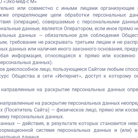
О «Эко-мед-с М»
тельно или совместно с иными лицами организующее 
акже определяющие цели обработки персональных дан
ствия (операции), совершаемые с персональными данны
нальные данные, является Оператором, если иное прямо не
нальных данных — обязательное для соблюдения Обще
ым, требование не раскрывать третьим лицам и не расп
ных данных или наличия иного законного основания, пре
бая информация, относящаяся к прямо или косвенно 
персональных данных).
кое дееспособное лицо, пользующееся Сайтом любым спос
урс Общества в сети «Интернет», доступ к которому о
, направленные на раскрытие персональных данных опр
 направленные на раскрытие персональных данных неопред
 (Посетитель Сайта) — физическое лицо, прямо или косв
нему персональных данных.
анных — действия, в результате которых становится не
ормационной системе персональных данных и (или) в
ональных данных.