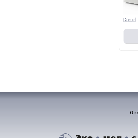
Domel
О к