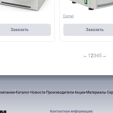
Domel
Заказать
Заказать
←
1
2
3
4
5
→
омпании
Каталог
Новости
Производители
Акции
Материалы
Се
Контактная информация: