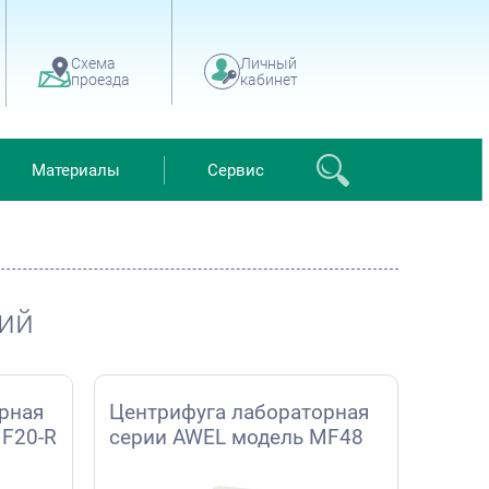
Схема
Личный
проезда
кабинет
Материалы
Сервис
ний
рная
Центрифуга лабораторная
F20-R
серии AWEL модель MF48